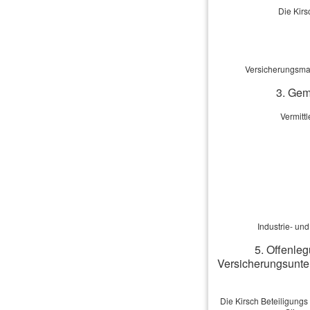
Die Kirs
Ster­be­geld
Versicherungsmak
Im Todesfall keine finanzielle Belas
3. Gem
rechnen,ver­gleichen und abschli
Vermitt
Industrie- un
5. Offenleg
Versicherungsunte
Die Kirsch Beteiligungs