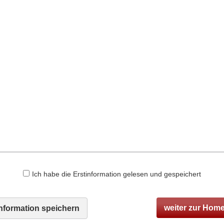
Ich habe die Erstinformation gelesen und gespeichert
Speicherung meiner Daten zur Übersendung
weiter zur Hom
information speichern
(weitere Informationen und Widerrufshinweise