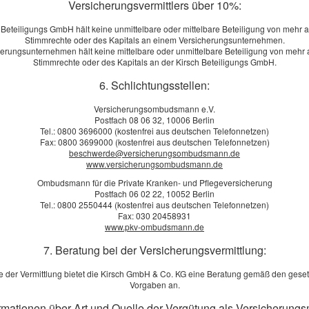
Versicherungsvermittlers über 10%:
ge Rente oder Einmalzahlung
 Beteiligungs GmbH hält keine unmittelbare oder mittelbare Beteiligung von mehr 
ntnahmen, Zuzahlungen oder Beitragsanpassungen
Stimmrechte oder des Kapitals an einem Versicherungsunternehmen.
herungsunternehmen hält keine mittelbare oder unmittelbare Beteiligung von mehr 
alten Hinterbliebenen die Rente
Stimmrechte oder des Kapitals an der Kirsch Beteiligungs GmbH.
 versteuert
6. Schlichtungsstellen:
nd BU-Vorsorge)
Versicherungsombudsmann e.V.
Postfach 08 06 32, 10006 Berlin
hase investiert werden, fällt das Vermögen zu Rentenbeginn unterschi
Tel.: 0800 3696000 (kostenfrei aus deutschen Telefonnetzen)
Fax: 0800 3699000 (kostenfrei aus deutschen Telefonnetzen)
die Beiträge und eine spätere Mindestrente bereits zu Vertragsbeginn
beschwerde@versicherungsombudsmann.de
it an erster Stelle, was allerdings die Chancen auf eine höhere Rendite
www.versicherungsombudsmann.de
Ombudsmann für die Private Kranken- und Pflegeversicherung
Postfach 06 02 22, 10052 Berlin
it weniger oder ohne Garantie) investiert werden, indem die Beiträge 
Tel.: 0800 2550444 (kostenfrei aus deutschen Telefonnetzen)
Fax: 030 20458931
die Chancen im Vordergrund. Daher sind fondsgebundene
www.pkv-ombudsmann.de
eine längere Ansparphase zur Verfügung steht und damit zwischenzeit
7. Beratung bei der Versicherungsvermittlung:
n meisten Anbietern gibt es zudem Varianten, die Chance und Sicherhe
e der Vermittlung bietet die Kirsch GmbH & Co. KG eine Beratung gemäß den geset
Vorgaben an.
elsten Lösungen innerhalb der Alters­vorsorge. Eine individuelle Beratu
ormationen über Art und Quelle der Vergütung als Versicherungs
 des eigenen Risikotyps, Dauer der Ansparphase und der persönlichen