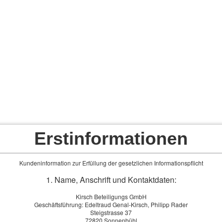
Erstinformationen
unden
Firmenkunden
Service
Leasing
Finanzie
Kundeninformation zur Erfüllung der gesetzlichen Informationspflicht
1. Name, Anschrift und Kontaktdaten:
cherung
Kirsch Beteiligungs GmbH
Geschäftsführung: Edeltraud Genal-Kirsch, Philipp Rader
Steigstrasse 37
ngen den Lebensstandard sichern
72820 Sonnenbühl