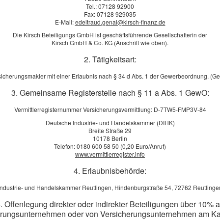
icherung hinterlässt eine Einkommenslücke, die den gewohnten
Tel.: 07128 92900
Fax: 07128 929035
aher ist zusätzliche Alters­vorsorge zwingend nötig und viele Mensch
E-Mail:
edeltraud.genal@kirsch-finanz.de
davon ist die private Rentenversicherung, die als Produkt sowohl in d
Die Kirsch Beteiligungs GmbH ist geschäftsführende Gesellschafterin der
er betrieblichen Altersversorgung oder als Basisrente eingesetzt werden
Kirsch GmbH & Co. KG (Anschrift wie oben).
ung ist die lebenslange Rentenzahlung. Der Versicherte erhält bis zu s
2. Tätigkeitsart:
. Das erhöht die finanzielle Planbarkeit der eigenen Rentenphase enor
sicherungsmakler mit einer Erlaubnis nach § 34 d Abs. 1 der Gewerbeordnung. (G
3. Gemeinsame Registerstelle nach § 11 a Abs. 1 GewO:
rend der Ansparphase regelmäßig Beiträge eingezahlt, um später eine
Vermittlerregisternummer Versicherungsvermittlung: D-7TW5-FMP3V-84
fgeschobene Rente). Dabei sind die Produkte sehr flexibel und erla
Deutsche Industrie- und Handelskammer (DIHK)
Breite Straße 29
sanpassungen und -pausen und zu Rentenbeginn sogar die Wahlfreiheit
10178 Berlin
ebenslange Zusatzrente erhalten möchte. Beim Kapitalwahlrecht sollten
Telefon: 0180 600 58 50 (0,20 Euro/Anruf)
www.vermittlerregister.info
et werden.
4. Erlaubnisbehörde:
fort beginnen. Sinnvoll vor allem für Menschen, die kurz vor der Rent
fortrente umwandeln wollen. Das Kapital wird dann sofort verrentet un
Industrie- und Handelskammer Reutlingen, Hindenburgstraße 54, 72762 Reutlinge
lange Rente.
. Offenlegung direkter oder indirekter Beteiligungen über 10% 
erungsunternehmen oder von Versicherungsunternehmen am Kap