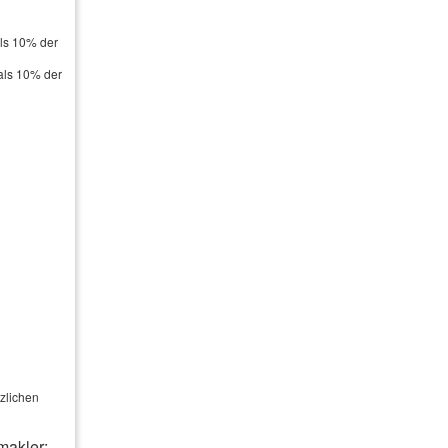
als 10% der
als 10% der
edlich
in einen
liche
it
zlichen
ng kann
makler: